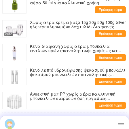
αέρα 50 ml για καλλυντική χρήση
Ερώτηση τώρα
Χωρίς αέρα κρέμα βάζο 15g 30g 50g 100g Silver
ηλεκτροπληρωμένο δαχτυλίδι Διαφανές
ακρυλικό εξωτερικό καλλυντικό χωρίς αέρα
Ερώτηση τώρα
αντλία μπουκάλι επαναγεμιστέα κενή κρέμα
προσώπου λοσιόν δοχείο για τη φροντίδα του
δέρματος ενυδατική
Κενά διαφανή χωρίς αέρα μπουκάλια
αντλιών ορών επαναληπτικής χρήσεως και
επαναχρησιμοποιήσιμα
Ερώτηση τώρα
Κενό λεπτό υδρονέφωσης ψεκασμού μπουκάλι
ψεκασμού μπουκαλιών επαναληπτικής
χρήσεως διαφανές χωρίς αέρα
Ερώτηση τώρα
Ανθεκτική ματ PP χωρίς αέρα καλλυντική
μπουκαλιών διαρροών ζωή εργασίας
απόδειξης μακριά
Ερώτηση τώρα
Επαναληπτικής χρήσεως καλλυντικό
αποστειρωμένο χωρίς αέρα μπουκάλι
αντλιών για τους ορούς θεμελίων Makeup