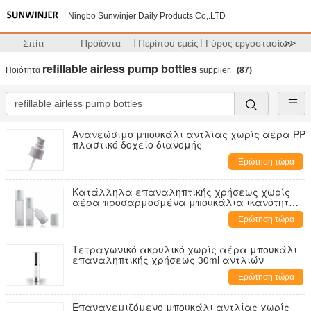
Ningbo Sunwinjer Daily Products Co,.LTD
Σπίτι
Προϊόντα
Περίπου εμείς
Γύρος εργοστασίων
>>
refillable airless pump bottles
Ποιότητα
supplier.
(87)
Ανανεώσιμο μπουκάλι αντλίας χωρίς αέρα PP
πλαστικό δοχείο διανομής
Ερώτηση τώρα
Κατάλληλα επαναληπτικής χρήσεως χωρίς
αέρα προσαρμοσμένα μπουκάλια ικανότητα
και χρώματα αντλιών
Ερώτηση τώρα
Τετραγωνικό ακρυλικό χωρίς αέρα μπουκάλι
επαναληπτικής χρήσεως 30ml αντλιών
Ερώτηση τώρα
Επαναγεμιζόμενο μπουκάλι αντλίας χωρίς