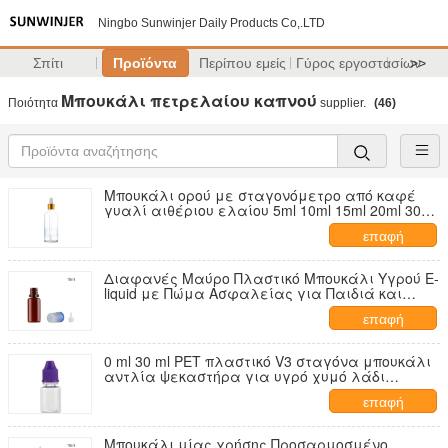
Ningbo Sunwinjer Daily Products Co,.LTD
Σπίτι
Προϊόντα
Περίπου εμείς
Γύρος εργοστασίων
>>
Μπουκάλι πετρελαίου καπνού
Ποιότητα
supplier.
(46)
Μπουκάλι ορού με σταγονόμετρο από καφέ
γυαλί αιθέριου ελαίου 5ml 10ml 15ml 20ml 30ml
50ml
επαφή
Διαφανές Μαύρο Πλαστικό Μπουκάλι Υγρού E-
liquid με Πώμα Ασφαλείας για Παιδιά και
Προστασία από Παραβίαση
επαφή
0 ml 30 ml PET πλαστικό V3 σταγόνα μπουκάλι
αντλία ψεκαστήρα για υγρό χυμό λάδι
τσιγάρο καπνό ιατρική
επαφή
Μπουκάλι μίας χρήσης Προσαρμοσμένο