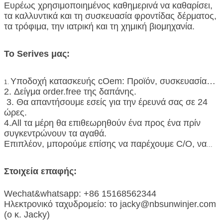
μπουκάλι PETG, τα χωρίς αέρα μπουκάλια, το βάζο
Ευρέως χρησιμοποιημένος
καθημερινά να καθαρίσει,
κρέμας, το ε-υγρό μπουκάλι κ.λπ.
τα καλλυντικά και τη συσκευασία φροντίδας δέρματος,
τα τρόφιμα, την ιατρική και τη χημική βιομηχανία.
Το Serives μας:
Υποδοχή κατασκευής cOem: Προϊόν, συσκευασία…
1.
2. Δείγμα order.free της δαπάνης.
3. Θα απαντήσουμε εσείς για την έρευνά σας σε 24
ώρες.
4.All τα μέρη θα επιθεωρηθούν ένα προς ένα πρίν
συγκεντρώνουν τα αγαθά.
Επιπλέον, μπορούμε επίσης να παρέχουμε C/O, να
διαμορφώσουμε το Α, το έντυπο Ε, τον κατάλογο
συσκευασίας, τον επιχειρησιακό αρχάριο, το
Στοιχεία επαφής:
λογαριασμό της φόρτωσης, κ.λπ.
5. Όλες οι πλαστικές παλέτες και συσκευασία με την
Wechat&whatsapp: +86 15168562344
ασφαλή συσκευασία για να εξασφαλίσει ασφαλή
Ηλεκτρονικό ταχυδρομείο: το jacky@nbsunwinjer.com
παράδοση των αγαθών.
(ο κ. Jacky)
6. Στην παραγωγή, έχουμε πραγματοποιήσει τον