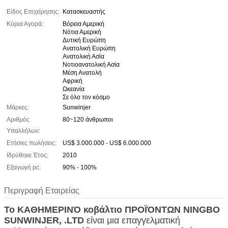
Είδος Επιχείρησης:
Κατασκευαστής
Κύρια Αγορά:
Βόρεια Αμερική
Νότια Αμερική
Δυτική Ευρώπη
Ανατολική Ευρώπη
Ανατολική Ασία
Νοτιοανατολική Ασία
Μέση Ανατολή
Αφρική
Ωκεανία
Σε όλο τον κόσμο
Μάρκες:
Sunwinjer
Αριθμός
80~120 άνθρωποι
Υπαλλήλων:
Ετήσιες πωλήσεις:
US$ 3.000.000 - US$ 6.000.000
Ιδρύθηκε Έτος:
2010
Εξαγωγή pc:
90% - 100%
Περιγραφή Εταιρείας
Το ΚΑΘΗΜΕΡΙΝΌ κοβάλτιο ΠΡΟΪΌΝΤΩΝ NINGBO
SUNWINJER, .LTD
είναι μια επαγγελματική