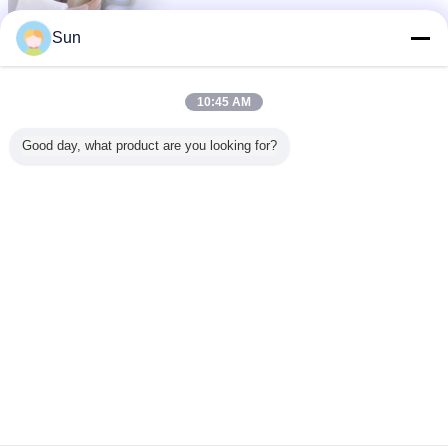
Sun
10:45 AM
Γλώσσα αλλαγής
Good day, what product are you looking for?
Greek
Σπίτι
|
Περίπου εμείς
|
Μας ελάτε σε επαφή με
|
Sitemap
|
Privacy Policy
Άποψη υπολογιστών γραφείου
Copyright © 2019 - 2026 Ningbo Sunwinjer Daily Products Co,.LTD.
All rights reserved.