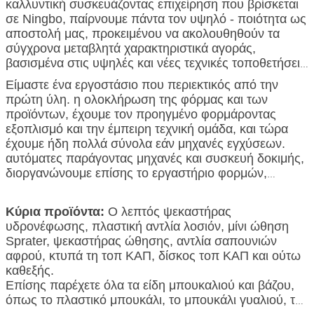
καλλυντική συσκευάζοντας επιχείρηση που βρίσκεται
σε Ningbo, παίρνουμε πάντα τον υψηλό - ποιότητα ως
αποστολή μας, προκειμένου να ακολουθηθούν τα
σύγχρονα μεταβλητά χαρακτηριστικά αγοράς,
βασισμένα στις υψηλές και νέες τεχνικές τοποθετήσεις
για να κάνουν την επιχείρησή μας σε
επιχείρηση
μια
Είμαστε ένα εργοστάσιο που περιεκτικός από την
ψεκαστήρων διεθνών προτύπων. Αντιμετωπίζοντας
πρώτη ύλη. η ολοκλήρωση της φόρμας και των
τον έντονο ανταγωνισμό, αν και είναι πλήρης
προϊόντων, έχουμε τον προηγμένο φορμάροντας
προκαλεσμένος και απογοητεύσεις, θα αφιερωθούμε
εξοπλισμό και την έμπειρη τεχνική ομάδα, και τώρα
για να επιτύχουμε την περαιτέρω ικανοποίηση των
έχουμε ήδη πολλά σύνολα εάν μηχανές εγχύσεων.
εκτιμημένων πελατών, ευχαριστίες για την προσοχή
αυτόματες παράγοντας μηχανές και συσκευή δοκιμής,
και τη συνεργασία σας.
διοργανώνουμε επίσης το εργαστήριο φορμών,
μεταχειριζόμαστε την ποιότητα ως ζωή μας, καλή
υπηρεσία ως αποστολή, με την επαγγελματική
Κύρια προϊόντα:
Ο λεπτός ψεκαστήρας
υπηρεσία μας για να παρέχουμε τα καλύτερες ποιοτικά
υδρονέφωσης, πλαστική αντλία λοσιόν, μίνι ώθηση
προϊόντα και την υπηρεσία σε όλο τον κόσμο.
Sprater, ψεκαστήρας ώθησης, αντλία σαπουνιών
αφρού, κτυπά τη τοπ ΚΑΠ, δίσκος τοπ ΚΑΠ και ούτω
καθεξής.
Επίσης παρέχετε όλα τα είδη μπουκαλιού και βάζου,
όπως το πλαστικό μπουκάλι, το μπουκάλι γυαλιού, το