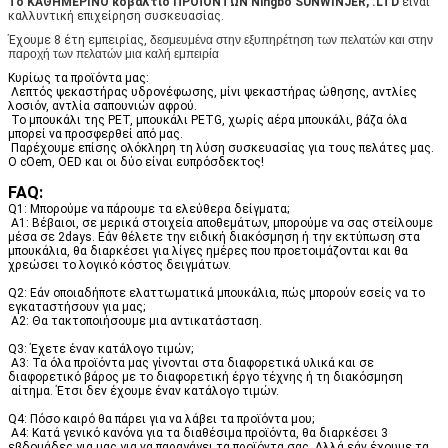
Το ΚΑΘΗΜΕΡΙΝΌ κοβάλτιο ΠΡΟΪΌΝΤΩΝ Ningbo SUNWINJER, .LTD
 είναι 
καλλυντική επιχείρηση συσκευασίας.
Έχουμε 8 έτη εμπειρίας,
δεσμευμένα στην εξυπηρέτηση των πελατών και στην
παροχή των πελατών μια καλή εμπειρία
Κυρίως τα προϊόντα μας:
Λεπτός ψεκαστήρας υδρονέφωσης, μίνι ψεκαστήρας ώθησης, αντλίες 
λοσιόν, αντλία σαπουνιών αφρού.
Το μπουκάλι της PET, μπουκάλι PETG, χωρίς αέρα μπουκάλι, βάζα όλα 
μπορεί να προσφερθεί από μας.
Παρέχουμε επίσης ολόκληρη τη λύση συσκευασίας για τους πελάτες μας. 
Ο cOem, OED και οι δύο είναι ευπρόσδεκτος!
FAQ:
Q1: Μπορούμε να πάρουμε τα ελεύθερα δείγματα;
Α1: Βέβαιοι, σε μερικά στοιχεία αποθεμάτων, μπορούμε να σας στείλουμε 
μέσα σε 2days. Εάν θέλετε την ειδική διακόσμηση ή την εκτύπωση στα 
μπουκάλια, θα διαρκέσει για λίγες ημέρες που προετοιμάζονται και θα 
χρεώσει το λογικό κόστος δειγμάτων.
Q2: Εάν οποιαδήποτε ελαττωματικά μπουκάλια, πώς μπορούν εσείς να το 
εγκαταστήσουν για μας;
A2: Θα τακτοποιήσουμε μια αντικατάσταση.
Q3: Έχετε έναν κατάλογο τιμών;
A3: Τα όλα προϊόντα μας γίνονται στα διαφορετικά υλικά και σε 
διαφορετικό βάρος με το διαφορετική έργο τέχνης ή τη διακόσμηση
αίτημα. Έτσι δεν έχουμε έναν κατάλογο τιμών.
Q4: Πόσο καιρό θα πάρει για να λάβει τα προϊόντα μου;
A4: Κατά γενικό κανόνα για τα διαθέσιμα προϊόντα, θα διαρκέσει 3 
εβδομάδες για μας για να παραγάγει τα προϊόντα σας. Αλλά εάν έχουμε τα 