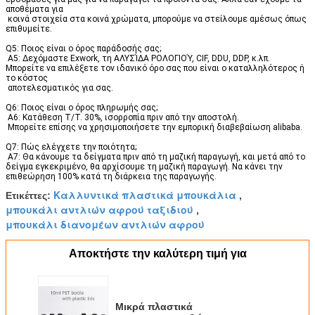
αποθέματα για
κοινά στοιχεία στα κοινά χρώματα, μπορούμε να στείλουμε αμέσως όπως 
επιθυμείτε.
Q5: Ποιος είναι ο όρος παράδοσής σας;
A5: Δεχόμαστε Exwork, τη ΑΛΥΣΊΔΑ ΡΟΛΟΓΙΟΎ, CIF, DDU, DDP, κ.λπ. 
Μπορείτε να επιλέξετε τον ιδανικό όρο σας που είναι ο καταλληλότερος ή 
το κόστος
αποτελεσματικός για σας.
Q6: Ποιος είναι ο όρος πληρωμής σας;
A6: Κατάθεση T/T. 30%, ισορροπία πριν από την αποστολή.
Μπορείτε επίσης να χρησιμοποιήσετε την εμπορική διαβεβαίωση alibaba.
Q7: Πώς ελέγχετε την ποιότητα;
A7: Θα κάνουμε τα δείγματα πριν από τη μαζική παραγωγή, και μετά από το 
δείγμα εγκεκριμένο, θα αρχίσουμε τη μαζική παραγωγή. Να κάνει την 
επιθεώρηση 100% κατά τη διάρκεια της παραγωγής.
Καλλυντικά πλαστικά μπουκάλια
Ετικέττες:
,
μπουκάλι αντλιών αφρού ταξιδιού
,
μπουκάλι διανομέων αντλιών αφρού
Αποκτήστε την καλύτερη τιμή για
Μικρά πλαστικά