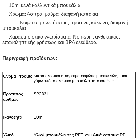
10ml κενά καλλυντικά μπουκάλια
Χρώμα: Άσπρα, μαύρα, διαφανή καπάκια
Καφετιά, μπλε, άσπρα, πράσινα, κόκκινα, διαφανή
μπουκάλια
Χαρακτηριστικά γνωρίσματα: Non-spill, ανθεκτικός,
επαναληπτικής χρήσεως και BPA ελεύθερο.
Περιγραφή προϊόντων:
Όνομα Produtc
Μικρά πλαστικά εμπορευματοκιβώτια μπουκαλιών, 10ml
γύρω από τα πλαστικά μπουκάλια με τα καπάκια
Πρότυπος
SPCB31
αριθμός
Ικανότητα
10ml
Υλικό
Υλικά μπουκάλια της PET και υλικά καπάκια PP