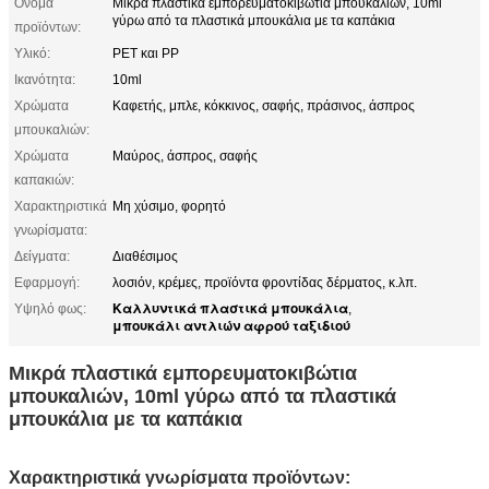
Όνομα
Μικρά πλαστικά εμπορευματοκιβώτια μπουκαλιών, 10ml
γύρω από τα πλαστικά μπουκάλια με τα καπάκια
προϊόντων:
Υλικό:
PET και PP
Ικανότητα:
10ml
Χρώματα
Καφετής, μπλε, κόκκινος, σαφής, πράσινος, άσπρος
μπουκαλιών:
Χρώματα
Μαύρος, άσπρος, σαφής
καπακιών:
Χαρακτηριστικά
Μη χύσιμο, φορητό
γνωρίσματα:
Δείγματα:
Διαθέσιμος
Εφαρμογή:
λοσιόν, κρέμες, προϊόντα φροντίδας δέρματος, κ.λπ.
Καλλυντικά πλαστικά μπουκάλια
Υψηλό φως:
,
μπουκάλι αντλιών αφρού ταξιδιού
Μικρά πλαστικά εμπορευματοκιβώτια
μπουκαλιών, 10ml γύρω από τα πλαστικά
μπουκάλια με τα καπάκια
Χαρακτηριστικά γνωρίσματα προϊόντων: