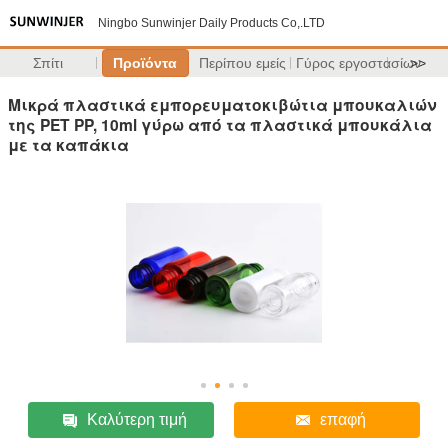
Ningbo Sunwinjer Daily Products Co,.LTD
Σπίτι
Προϊόντα
Περίπου εμείς
Γύρος εργοστασίων
>>
Μικρά πλαστικά εμπορευματοκιβώτια μπουκαλιών
της PET PP, 10ml γύρω από τα πλαστικά μπουκάλια
με τα καπάκια
Καλύτερη τιμή
επαφή