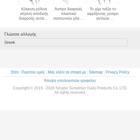
απούνι
Κόκκινη ρόδινη
Άσπρο διαφανές
Το χέρι πιέζει το
Πλαστικά
τάσταση
κίτρινη απόδειξη
πλαστικό
αφρίζοντας χύσιμο
αφρίζου
λιών
διαρροής αντλιών
σαπουνιών μήκος
αντλιών
αντλί
ων 40 ΚΚ
σαπουνιών
σωλήνων
σαπουνιών μη
σαπου
αφρίσματος για το
διανομέων
εσωτερική
καλλυντικό
προσαρμοσμένο
διάμετρος 43 χιλ.
Γλώσσα αλλαγής
μπουκάλι
αντλία
Greek
Σπίτι
|
Περίπου εμείς
|
Μας ελάτε σε επαφή με
|
Sitemap
|
Privacy Policy
Άποψη υπολογιστών γραφείου
Copyright © 2019 - 2026 Ningbo Sunwinjer Daily Products Co,.LTD.
All rights reserved.