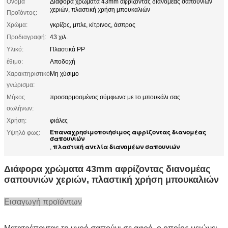
Όνομα
Διάφορα χρώματα 43mm αφρίζοντας διανομέας σαπουνιών
χεριών, πλαστική χρήση μπουκαλιών
Προϊόντος:
Χρώμα:
γκρίζος, μπλε, κίτρινος, άσπρος
Προδιαγραφή:
43 χιλ.
Υλικό:
Πλαστικά PP
έθιμο:
Αποδοχή
Χαρακτηριστικό
Μη χύσιμο
γνώρισμα:
Μήκος
προσαρμοσμένος σύμφωνα με το μπουκάλι σας
σωλήνων:
Χρήση:
φιάλες
Επαναχρησιμοποιήσιμος αφρίζοντας διανομέας
Υψηλό φως:
σαπουνιών
πλαστική αντλία διανομέων σαπουνιών
,
Διάφορα χρώματα 43mm αφρίζοντας διανομέας
σαπουνιών χεριών, πλαστική χρήση μπουκαλιών
Εισαγωγή προϊόντων