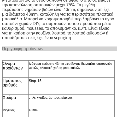
Μετατρέποντας το υγρό σαπούνι σε αφρό, ο οποίος μειώνει
την κατανάλωση σαπουνιών μέχρι 75%. Τα μεγέθη
περάτωσης νημάτων βιδών είναι 43mm, σημαίνουν ότι έχει
μια διάμετρο 43mm, κατάλληλη για τα περισσότερα πλαστικά
μπουκάλια. Μπορεί
να χρησιμοποιηθεί περιλαμβάνει το υγρό
σαπούνι χεριών DIY, το σαμπουάν, το του προσώπου μέσο
καθαρισμού, mousses, το απολυμαντικό, κ.λπ. Είναι τέλειο
για τη χρήση στην κουζίνα, λουτρό, το λουτρό αιθουσών ή
οπουδήποτε εσείς έχει έναν νεροχύτη.
Περιγραφή προ
Όνομα
Διάφορα χρώματα 43mm αφρίζοντας διανομέας σαπουνιών
προϊόντων
χεριών, πλαστική χρήση μπουκαλιών
Πρότυπος
Sfsp-15
αριθμός
Χρώμα
μπλε, γκρίζος, άσπρος, κίτρινος
Μέγεθος
43mm