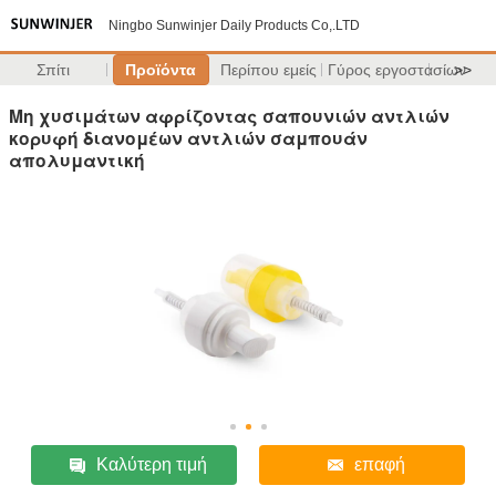
Ningbo Sunwinjer Daily Products Co,.LTD
Σπίτι
Προϊόντα
Περίπου εμείς
Γύρος εργοστασίων
>>
Μη χυσιμάτων αφρίζοντας σαπουνιών αντλιών
κορυφή διανομέων αντλιών σαμπουάν
απολυμαντική
Καλύτερη τιμή
επαφή