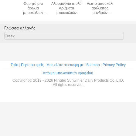
ρόχρωμο
Φορητό μίνι
Αλουμινένιο στυλό
Λεπτό μπουκάλι
επαναλη
κάλι
άρωμα
Αρώματα
αρώματος
χρήσ
ατος
μπουκαλιών
μπουκαλιών
μανδρών
μπουκ
ινίου
ψεκασμού
μπουκαλιών
ψεκαστήρων
αρώμα
γυαλιού και χρήση
συμπαγής και
υδρονέφωσης
ταξιδιού 
νερού Skincare
ελαφρύς
μπουκάλι
Γλώσσα αλλαγής
αρώματος
ταξιδιού 5 μιλ.
Greek
Σπίτι
|
Περίπου εμείς
|
Μας ελάτε σε επαφή με
|
Sitemap
|
Privacy Policy
Άποψη υπολογιστών γραφείου
Copyright © 2019 - 2026 Ningbo Sunwinjer Daily Products Co,.LTD.
All rights reserved.