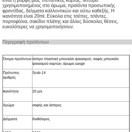
είναι η μορφή μιας πιστωτικής κάρτας. Μπορεί
χρησιμοποιημένος στο άρωμα, προϊόντα προσωπικής
φροντίδας, δείγματα καλλυντικών και ούτω καθεξής. Η
ικανότητα είναι 20ml. Εύκολα στις τσέπες, τσάντες,
πορτοφόλια, σακίδιο πλάτης και άλλες δύσκολες θέσεις,
ευκολότερες να χρησιμοποιήσουν.
Περιγραφή προ
Όνομα προϊόντων
άσπρο πλαστικό μπουκάλι ψεκασμού, σαφές μπουκάλι
ψεκασμού καρτών, άρωμα uasge
Πρότυπος
Scsb-14
αριθμός
Ικανότητα
20 μιλ.
Χρώμα
σαφής και άσπρος
Δείγματα
διαθέσιμος