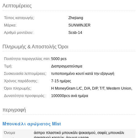
Λεπτομέρειες
Τόπος καταγωγής:
Zhejiang
Μάρκα:
SUNWINJER
Αριθμό μοντέλου:
Scsb-14
Πληρωμής & Αποστολής Όροι
Ποσότητα παραγγελίας min:
5000 pcs
Τιμή:
Διαπραγματεύσιμα
Συσκευασία λεπτομέρειες:
τυποποιημένο κουτί κατά την εξαγωγή
Χρόνος παράδοσης:
7-15 ημέρες
Όροι πληρωμής:
Η MoneyGram L/C, D/A, D/P, T/T, Western Union,
Δυνατότητα προσφοράς:
100000pcs ανά ημέρα
περιγραφή
Μπουκάλι αρώματος Mist
Όνομα
άσπρο πλαστικό μπουκάλι ψεκασμού, σαφές μπουκάλι
ψεκασμού καρτών, άρωμα uasge