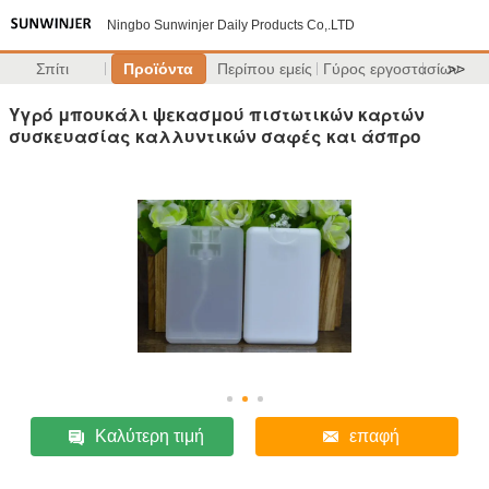
Ningbo Sunwinjer Daily Products Co,.LTD
Σπίτι
Προϊόντα
Περίπου εμείς
Γύρος εργοστασίων
>>
Υγρό μπουκάλι ψεκασμού πιστωτικών καρτών
συσκευασίας καλλυντικών σαφές και άσπρο
Καλύτερη τιμή
επαφή