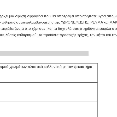
ηρίζει μια σφιχτή σφραγίδα που θα αποτρέψει οποιαδήποτε υγρά από να
ων ώθησης συμπεριλαμβανομένης της ΥΔΡΟΝΕΦΩΣΗΣ, ΡΕΥΜΑ και ΜΑΚΡΙ
 ταιριάξει άνετα στο χέρι σας, και τα δάχτυλά σας στηρίζονται εύκολα σ
ικές λύσεις καθαρισμού, τα προϊόντα προσοχής τρίχας, τον κήπο και τ
ή προϊόντων
σμού χρωμάτων πλαστικά καλλυντικά με τον ψεκαστήρα