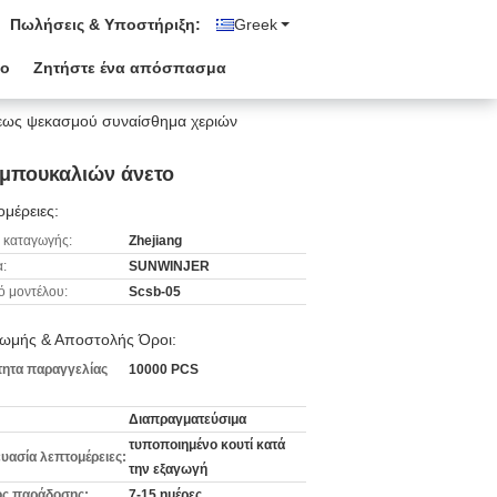
Πωλήσεις & Υποστήριξη:
Greek
ιο
Ζητήστε ένα απόσπασμα
εως ψεκασμού συναίσθημα χεριών
 μπουκαλιών άνετο
μέρειες:
 καταγωγής:
Zhejiang
:
SUNWINJER
ό μοντέλου:
Scsb-05
ωμής & Αποστολής Όροι:
ητα παραγγελίας
10000 PCS
Διαπραγματεύσιμα
τυποποιημένο κουτί κατά
υασία λεπτομέρειες:
την εξαγωγή
ς παράδοσης:
7-15 ημέρες