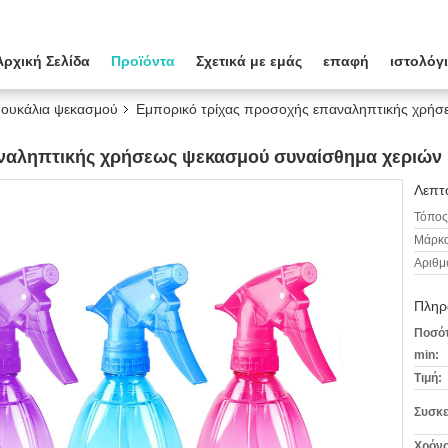
Αρχική Σελίδα
Προϊόντα
Σχετικά με εμάς
επαφή
ιστολόγ
πουκάλια ψεκασμού
Εμπορικό τρίχας προσοχής επαναληπτικής χρήσ
ναληπτικής χρήσεως ψεκασμού συναίσθημα χεριών
Λεπτο
Τόπος
Μάρκα
Αριθμ
Πληρ
Ποσότ
min:
Τιμή:
Συσκε
Χρόνο