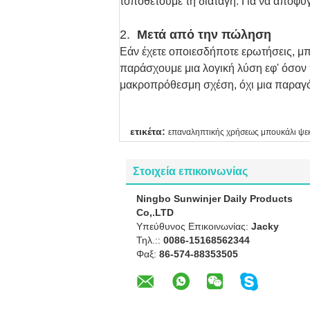
τοποθετούμε τη διαταγή. Για να αποφύ
2.
Μετά από την πώληση
Εάν έχετε οποιεσδήποτε ερωτήσεις, μπ
παράσχουμε μια λογική λύση εφ' όσον π
μακροπρόθεσμη σχέση, όχι μια παραγ
ετικέτα:
επαναληπτικής χρήσεως μπουκάλι ψ
Στοιχεία επικοινωνίας
Ningbo Sunwinjer Daily Products
Co,.LTD
Υπεύθυνος Επικοινωνίας:
Jacky
Τηλ.::
0086-15168562344
Φαξ:
86-574-88353505