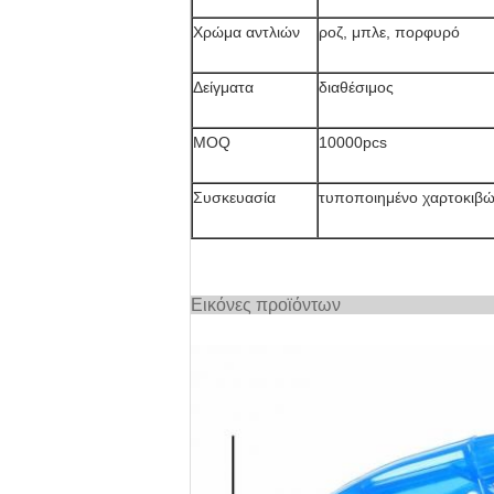
Χρώμα αντλιών
ροζ, μπλε, πορφυρό
Δείγματα
διαθέσιμος
MOQ
10000pcs
Συσκευασία
τυποποιημένο χαρτοκιβώ
Εικόνες