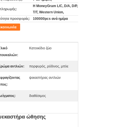
Η MoneyGram L/C, D/A, D/P,
πληρωμής:
T/T, Western Union,
ότητα προσφοράς:
100000pcs ανά ημέρα
ικοινωνία
Υλικό
Κατοικίδιο ζώο
πουκαλιών:
Χρώμα αντλιών:
πορφυρός, ρόδινος, μπλε
Σφραγίζοντας
ψεκαστήρας αντλιών
ύπος:
Δείγματος:
διαθέσιμος
 ψεκαστήρα ώθησης