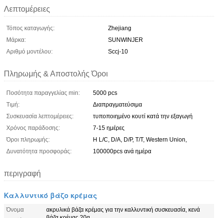
Λεπτομέρειες
Τόπος καταγωγής:
Zhejiang
Μάρκα:
SUNWINJER
Αριθμό μοντέλου:
Sccj-10
Πληρωμής & Αποστολής Όροι
Ποσότητα παραγγελίας min:
5000 pcs
Τιμή:
Διαπραγματεύσιμα
Συσκευασία λεπτομέρειες:
τυποποιημένο κουτί κατά την εξαγωγή
Χρόνος παράδοσης:
7-15 ημέρες
Όροι πληρωμής:
Η L/C, D/A, D/P, T/T, Western Union,
Δυνατότητα προσφοράς:
100000pcs ανά ημέρα
περιγραφή
Καλλυντικό βάζο κρέμας
Όνομα
ακρυλικά βάζα κρέμας για την καλλυντική συσκευασία, κενά
βάζα κρέμας 20g