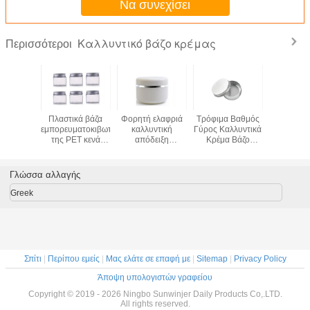
Να συνεχίσει
Καλλυντικό βάζο κρέμας
Περισσότεροι
σκευασία
Πλαστικά βάζα
Φορητή ελαφριά
Τρόφιμα Βαθμός
Πολυ βάζο
 Makeup
εμπορευματοκιβωτίων
καλλυντική
Γύρος Καλλυντικά
χρωμάτ
ματιών
της PET κενά
απόδειξη
Κρέμα Βάζο
καλλυν
g κρέμας
καλλυντικά με το
διαρροής βάζων
Βιδώστε καπάκι
τητας
ασημένιο καπάκι
κρέμας εύκολη να
καπάκι Άδειο Βάζα
ντική
αργιλίου
φέρει
Λοσιόν
Γλώσσα αλλαγής
Greek
Σπίτι
|
Περίπου εμείς
|
Μας ελάτε σε επαφή με
|
Sitemap
|
Privacy Policy
Άποψη υπολογιστών γραφείου
Copyright © 2019 - 2026 Ningbo Sunwinjer Daily Products Co,.LTD.
All rights reserved.