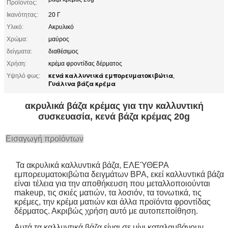
Προϊόντος:
Ικανότητας:
20 Γ
Υλικό:
Ακρυλικό
Χρώμα:
μαύρος
δείγματα:
διαθέσιμος
Χρήση:
κρέμα φροντίδας δέρματος
κενά καλλυντικά εμπορευματοκιβώτια
Υψηλό φως:
,
Γυάλινα βάζα κρέμα
ακρυλικά βάζα κρέμας για την καλλυντική
συσκευασία, κενά βάζα κρέμας 20g
Εισαγωγή προϊόντων
Τα ακρυλικά καλλυντικά βάζα, ΕΛΕΎΘΕΡΑ
εμπορευματοκιβώτια δειγμάτων BPA, εκεί καλλυντικά βάζα
είναι τέλεια για την αποθήκευση που μεταλλοποιούνται
makeup, τις σκιές ματιών, τα λοσιόν, τα τονωτικά, τις
κρέμες, την κρέμα ματιών και άλλα προϊόντα φροντίδας
δέρματος. Ακριβώς χρήση αυτό με αυτοπεποίθηση.
Αυτά τα καλλυντικά βάζα είναι σε μίνι καταλαμβάνουν,