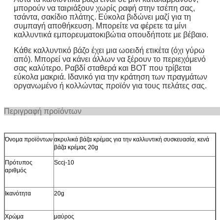
μπορούν να ταιριάξουν χωρίς ραφή στην τσέπη σας,
τσάντα, σακίδιο πλάτης. Εύκολα βιδώνει μαζί για τη
συμπαγή αποθήκευση. Μπορείτε να φέρετε τα μίνι
καλλυντικά εμπορευματοκιβώτια οπουδήποτε με βέβαιο.
Κάθε καλλυντικό βάζο έχει μια ωοειδή ετικέτα (όχι γύρω
από). Μπορεί να κάνει άλλων να ξέρουν το περιεχόμενό
σας καλύτερο. Ραβδί σταθερά και BOT που τρίβεται
εύκολα μακριά. Ιδανικό για την κράτηση των πραγμάτων
οργανωμένο ή κολλώντας προϊόν για τους πελάτες σας.
Περιγραφή προ
Όνομα προϊόντων
ακρυλικά βάζα κρέμας για την καλλυντική συσκευασία, κενά
βάζα κρέμας 20g
Πρότυπος
Sccj-10
αριθμός
Ικανότητα
20g
Χρώμα
μαύρος