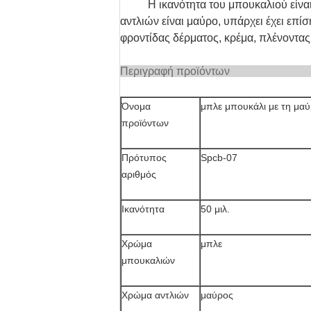
Η ικανότητα του μπουκαλιού είναι
αντλιών είναι μαύρο, υπάρχει έχει επ
φροντίδας δέρματος, κρέμα, πλένοντας 
Περιγραφ
Όνομα
μπλε μπουκάλι με τη μαύρ
προϊόντων
Πρότυπος
Spcb-07
αριθμός
Ικανότητα
50 μιλ.
Χρώμα
μπλε
μπουκαλιών
Χρώμα αντλιών
μαύρος