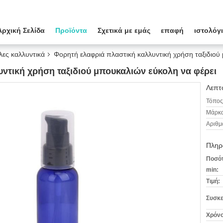
Αρχική Σελίδα
Προϊόντα
Σχετικά με εμάς
επαφή
ιστολόγ
λες καλλυντικά
Φορητή ελαφριά πλαστική καλλυντική χρήση ταξιδιού
ντική χρήση ταξιδιού μπουκαλιών εύκολη να φέρει
Λεπτο
Τόπος
Μάρκα
Αριθμ
Πληρ
Ποσότ
min:
Τιμή:
Συσκε
Χρόνο