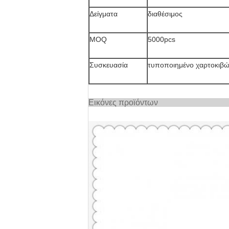
Δείγματα
διαθέσιμος
MOQ
5000pcs
Συσκευασία
τυποποιημένο χαρτοκιβώ
Εικόνες