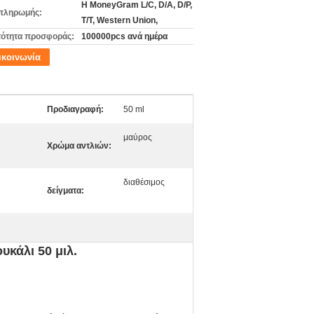
Η MoneyGram L/C, D/A, D/P,
πληρωμής:
T/T, Western Union,
ότητα προσφοράς:
100000pcs ανά ημέρα
ικοινωνία
Προδιαγραφή:
50 ml
μαύρος
Χρώμα αντλιών:
διαθέσιμος
δείγματα:
υκάλι 50 μιλ.