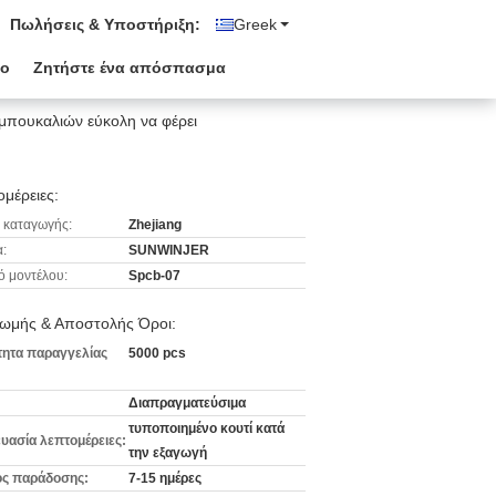
Πωλήσεις & Υποστήριξη:
Greek
ιο
Ζητήστε ένα απόσπασμα
 μπουκαλιών εύκολη να φέρει
μέρειες:
 καταγωγής:
Zhejiang
:
SUNWINJER
ό μοντέλου:
Spcb-07
ωμής & Αποστολής Όροι:
ητα παραγγελίας
5000 pcs
Διαπραγματεύσιμα
τυποποιημένο κουτί κατά
υασία λεπτομέρειες:
την εξαγωγή
ς παράδοσης:
7-15 ημέρες