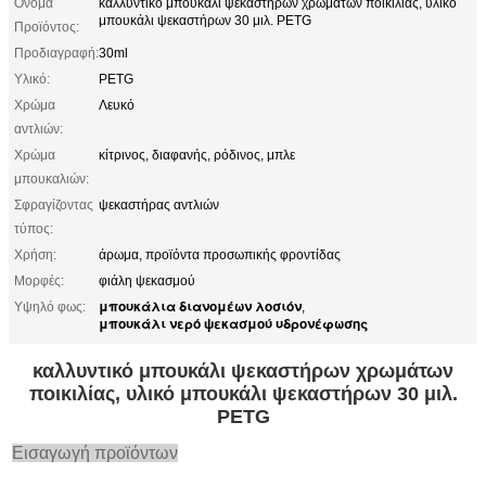
Όνομα
καλλυντικό μπουκάλι ψεκαστήρων χρωμάτων ποικιλίας, υλικό
μπουκάλι ψεκαστήρων 30 μιλ. PETG
Προϊόντος:
Προδιαγραφή:
30ml
Υλικό:
PETG
Χρώμα
Λευκό
αντλιών:
Χρώμα
κίτρινος, διαφανής, ρόδινος, μπλε
μπουκαλιών:
Σφραγίζοντας
ψεκαστήρας αντλιών
τύπος:
Χρήση:
άρωμα, προϊόντα προσωπικής φροντίδας
Μορφές:
φιάλη ψεκασμού
μπουκάλια διανομέων λοσιόν
Υψηλό φως:
,
μπουκάλι νερό ψεκασμού υδρονέφωσης
καλλυντικό μπουκάλι ψεκαστήρων χρωμάτων
ποικιλίας, υλικό μπουκάλι ψεκαστήρων 30 μιλ.
PETG
Εισαγωγή προϊόντων