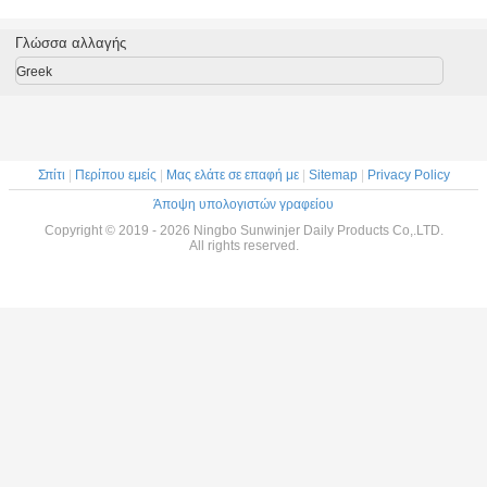
περιεκτικότητα
χρωμάτων κενά
λεπτό μπουκάλι
μπουκαλιών
για το
ψεκασμού
450ml PETG
εδαφοβελτιωτικό
υδρονέφωσης 30
Γλώσσα αλλαγής
επαναχρησιμοποιήσιμη
απορρυπαντικών
μιλ.
σαμπουάν
Greek
Σπίτι
|
Περίπου εμείς
|
Μας ελάτε σε επαφή με
|
Sitemap
|
Privacy Policy
Άποψη υπολογιστών γραφείου
Copyright © 2019 - 2026 Ningbo Sunwinjer Daily Products Co,.LTD.
All rights reserved.