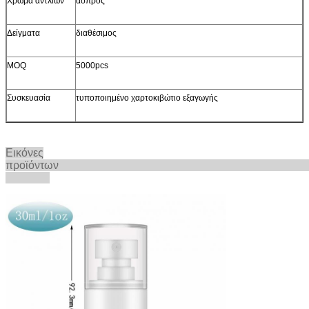
Χρώμα αντλιών
άσπρος
Δείγματα
διαθέσιμος
MOQ
5000pcs
Συσκευασία
τυποποιημένο χαρτοκιβώτιο εξαγωγής
Εικόνες
προϊόντω