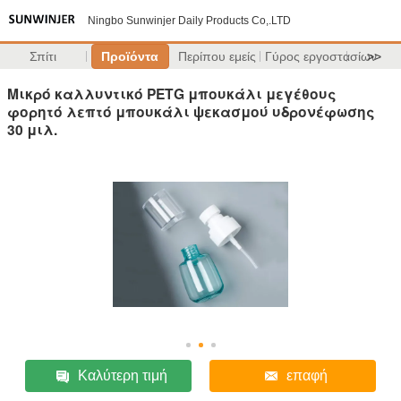
Ningbo Sunwinjer Daily Products Co,.LTD
Σπίτι
Προϊόντα
Περίπου εμείς
Γύρος εργοστασίων
>>
Μικρό καλλυντικό PETG μπουκάλι μεγέθους
φορητό λεπτό μπουκάλι ψεκασμού υδρονέφωσης
30 μιλ.
Καλύτερη τιμή
επαφή