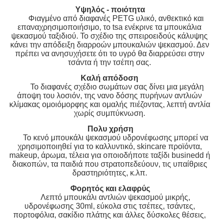
Υψηλός - ποιότητα
Φιαγμένο από διαφανές PETG υλικό, ανθεκτικό και
επαναχρησιμοποιήσιμο, το tsa ενέκρινε τα μπουκάλια
ψεκασμού ταξιδιού. Το σχέδιο της σπειροειδούς κάλυψης
κάνει την απόδειξη διαρροών μπουκαλιών ψεκασμού. Δεν
πρέπει να ανησυχήσετε ότι το υγρό θα διαρρεύσει στην
τσάντα ή την τσέπη σας.
Καλή απόδοση
Το διαφανές σχέδιο σωμάτων σας δίνει μια μεγάλη
άποψη του λοσιόν, της νανο δόσης πυρήνων αντλιών
κλίμακας ομοιόμορφης και ομαλής πιέζοντας, λεπτή αντλία
χωρίς συμπύκνωση.
Πολυ χρήση
Το κενό μπουκάλι ψεκασμού υδρονέφωσης μπορεί να
χρησιμοποιηθεί για το καλλυντικό, skincare προϊόντα,
makeup, άρωμα, τέλεια για οποιοδήποτε ταξίδι businedd ή
διακοπών, τα παιδιά που στρατοπεδεύουν, τις υπαίθριες
δραστηριότητες, κ.λπ.
Φορητός και ελαφρύς
Λεπτό μπουκάλι αντλιών ψεκασμού μικρής,
υδρονέφωσης 30ml, εύκολα στις τσέπες, τσάντες,
πορτοφόλια, σακίδιο πλάτης και άλλες δύσκολες θέσεις,