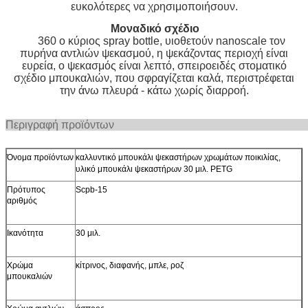
ευκολότερες να χρησιμοποιήσουν.
Μοναδικό σχέδιο
360 ο κύριος spray bottle, υιοθετούν nanoscale τον
πυρήνα αντλιών ψεκασμού, η ψεκάζοντας περιοχή είναι
ευρεία, ο ψεκασμός είναι λεπτό, σπειροειδές στοματικό
σχέδιο μπουκαλιών, που σφραγίζεται καλά, περιστρέφεται
την άνω πλευρά - κάτω χωρίς διαρροή.
Περιγραφή προ
Όνομα προϊόντων
καλλυντικό μπουκάλι ψεκαστήρων χρωμάτων ποικιλίας,
υλικό μπουκάλι ψεκαστήρων 30 μιλ. PETG
Πρότυπος
Scpb-15
αριθμός
Ικανότητα
30 μιλ.
Χρώμα
κίτρινος, διαφανής, μπλε, ροζ
μπουκαλιών